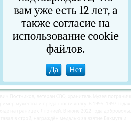
вам уже есть 12 лет, а
также согласие на
использование cookie
файлов.
ального округа состоялось торжественное вручение
асти Алексея Текслера за участие III Всероссийской
вич Постников, ветеран СВО, хранитель Музея пограни
имер мужества и преданности долгу. В 1995–1997 годах
яде на границе с Японией. В июне 2022 года доброволь
ставал в строй, награждён медалью за взятие Бахмута и