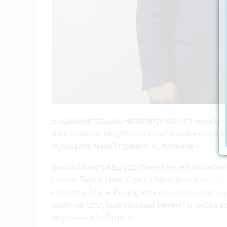
В администрации Нязепетровского муницип
благодарности губернатора Челябинской обл
муниципальной премии «Служение».
Высокой награды удостоен Сергей Михайло
славы. Биография Сергея Михайловича — пр
служил в 114‑м Рущукском пограничном отр
ушёл на СВО, был трижды ранен - и снова в
медалью «За Отвагу».