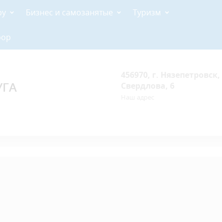
ру
Бизнес и самозанятые
Туризм
рор
456970, г. Нязепетровск, 
УГА
Свердлова, 6
Наш адрес