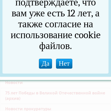
подтверждаете, что
Частичная мобилизация
вам уже есть 12 лет, а
Общественная палата
также согласие на
Инициативное бюджетирование
использование cookie
Формирование комфортной городской среды
файлов.
Златоустовская транспортная прокуратура
Реальные дела (архив)
Национальные проекты
Новости
75 лет Победы в Великой Отечественной войне
(архив)
Новости прокуратуры