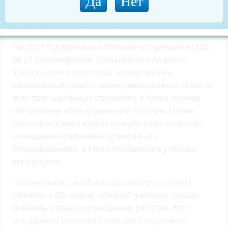
нового покрытия. Затем фронт работ
переместится на здание актового зала, где также
будет отремонтирована кровля и заменены окна.
На 2027 год в рамках капитального ремонта СОШ
№ 27 запланирован большой объем работ:
замена окон в основном здании школы,
капитальный ремонт коммуникационных сетей во
всех трех школьных строениях, а также полное
обновление всей внутренней отделки. Кроме
того, программа модернизации школ включает
оснащение современной мебелью и
оборудованием, а также обновление учебных
материалов.
Напоминаем, на объекте размещен паспорт
объекты с QR-кодом, который жителям города
оставить отзыв о проводимых работах. Этот
инструмент позволяет властям оперативно