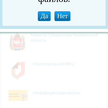
специализированных центрах Соцфонда
СТОРОННИЕ РЕСУРСЫ
Новости Губернатора Челябинской
области
Нязепетровский МФЦ
Ликвидация радиофобии