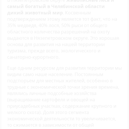
В Нязепетровском округе
живописные леса и
самый богатый в Челябинской области
дикий животный мир
. Косвенным
подтверждением этому является тот факт, что на
35% медведя, 40% лося, 50% рыси от общего
областного количества разрешений на охоту
выдаются в Нязепетровском округе. Это хорошая
основа для развития на нашей территории
туризма, прежде всего, экологического и
санаторно-курортного.
Еще одним ресурсом для развития территории мы
видим само наше население. Постоянным
подспорьем для местных жителей, особенно в
трудные с экономической точки зрения времена,
являлись личные подсобные хозяйства
(выращивание картофеля и овощей на
приусадебных участках, содержание крупного и
мелкого скота). Доля этого сегмента
экономической деятельности то увеличивается,
то сжимается в зависимости от общей