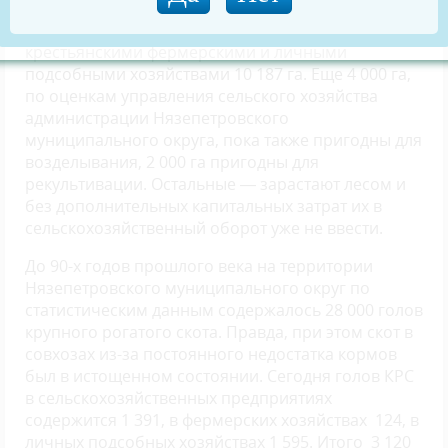
площадь в 64 799 га. Обрабатываются из них
сегодня сельскохозяйственными предприятиями,
крестьянскими фермерскими и личными
подсобными хозяйствами 10 187 га. Еще 4 000 га,
по оценкам управления сельского хозяйства
администрации Нязепетровского
муниципального округа, пока также пригодны для
возделывания, 2 000 га пригодны для
рекультивации. Остальные — зарастают лесом и
без дополнительных капитальных затрат их в
сельскохозяйственный оборот уже не ввести.
До 90-х годов прошлого века на территории
Нязепетровского муниципального округ по
статистическим данным содержалось 28 000 голов
крупного рогатого скота. Правда, при этом скот в
совхозах из-за постоянного недостатка кормов
был в истощенном состоянии. Сегодня голов КРС
в сельскохозяйственных предприятиях
содержится 1 391, в фермерских хозяйствах ­ 124, в
личных подсобных хозяйствах 1 595. Итого ­ 3 120