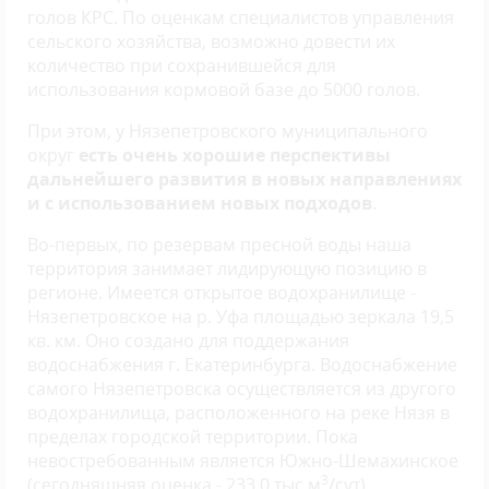
голов КРС. По оценкам специалистов управления
сельского хозяйства, возможно довести их
количество при сохранившейся для
использования кормовой базе до 5000 голов.
При этом, у Нязепетровского муниципального
округ
есть очень хорошие перспективы
дальнейшего развития в новых направлениях
и с использованием новых подходов
.
Во-первых, по резервам пресной воды наша
территория занимает лидирующую позицию в
регионе. Имеется открытое водохранилище -
Нязепетровское на р. Уфа площадью зеркала 19,5
кв. км. Оно создано для поддержания
водоснабжения г. Екатеринбурга. Водоснабжение
самого Нязепетровска осуществляется из другого
водохранилища, расположенного на реке Нязя в
пределах городской территории. Пока
невостребованным является Южно-Шемахинское
3
(сегодняшняя оценка - 233,0 тыс.м
/сут)