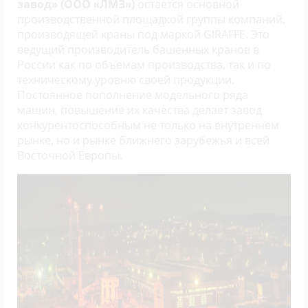
завод» (ООО «ЛМЗ»)
остается основной
производственной площадкой группы компаний,
производящей краны под маркой GIRAFFE. Это
ведущий производитель башенных кранов в
России как по объемам производства, так и по
техническому уровню своей продукции.
Постоянное пополнение модельного ряда
машин, повышение их качества делает завод
конкурентоспособным не только на внутреннем
рынке, но и рынке ближнего зарубежья и всей
Восточной Европы.