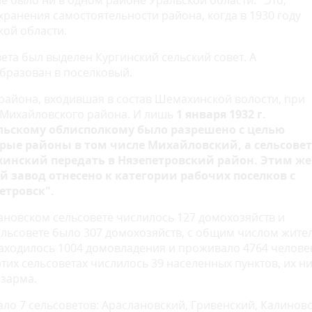
не было ни в одном районе Уральской области. Это,
ранения самостоятельности района, когда в 1930 году
кой области.
вета был выделен Кургинский сельский совет. А
образован в поселковый.
района, входившая в состав Шемахинской волости, при
в Михайловского района. И лишь
1 января 1932 г.
ьскому облисполкому было разрешено с целью
рые районы в том числе Михайловский, а сельсове
инский передать в Нязепетровский район. Этим же
 завод отнесено к категории рабочих поселков с
етровск".
ановском сельсовете числилось 127 домохозяйств и
ельсовете было 307 домохозяйств, с общим числом жите
аходилось 1004 домовладения и проживало 4764 человек
их сельсоветах числилось 39 населенных пунктов, их ни
азарма.
тало 7 сельсоветов: Араслановский, Гривенский, Калиновс