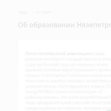
Общая информация
Отделы и управления
Конкурс на должность главы
Контрольно-счетная палата
Создать обращение
История
Структур
Общие с
Деятель
Порядок
Округ
›
История
Нязепетровского муниципального
Экономика
Антикоррупционная деятельность
Социаль
Градост
Об образовании Нязепетр
округа
Общественная приемная
Обзоры 
Документы
Отчеты о
Противодействие коррупции
губернатора
Обращен
Террито
Графики приема
комисси
После Октябрьской революции
в ходе
разрушения старого государственного аппа
сразу же был взят курс на коренную ломку
административно-территориального делен
страны. С этой целью Госпланом был разра
план нового административно-хозяйственн
деления страны. Состоявшийся в апреле 1923
съезд РКП(б) в принятой резолюции «О
районировании», посчитал разработанный
лишь предварительной рабочей гипотезой
нуждающейся в дополнении, проверке и ра