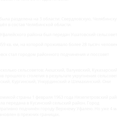
 была разделена на 3 области: Свердловскую, Челябинску
ёл в состав Челябинской области.
з Уфалейского района был передан Ушатовский сельсовет
9 кв. км, на которой проживало более 28 тысяч человек
овск стал городом районного подчинения и поссовет
сколько сельсоветов: Аюшский, Валуевский, Куказарский
дов прошлого столетия в результате укрупнения сельсове
енский, Кургинский, Ункурдинский и Шемахинский. Они
омикой страны 1 февраля 1963 года Нязепетровский ра
ла передана в Кусинский сельский район. Город
стративно подчинён городу Верхнему Уфалею. Но уже 4 м
ановлен в прежних границах.