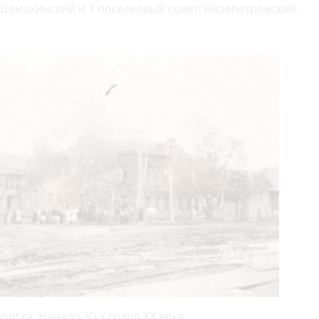
Шемахинский и 1 поселковый совет: Нязепетровский.
вска. Начало 30-х годов ХХ века.