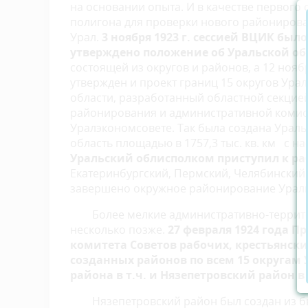
на основании опыта. И в качестве первого
полигона для проверки нового районирова
Урал.
3 ноября 1923 г. сессией ВЦИК было
утверждено положение об Уральской об
состоящей из округов и районов, а 12 нояб
утвержден и проект границ 15 округов Ура
области, разработанный областной секцие
районирования и административной комис
Уралэкономсовете. Так была создана Ураль
область площадью в 1757,3 тыс. кв. км с н
Уральский облисполком приступил к ра
Екатеринбургский, Пермский, Челябинский
завершено окружное районирование Ураль
Более мелкие административно-террит
несколько позже.
27 февраля 1924 года 
комитета Советов рабочих, крестьянски
созданных районов по всем 15 округам У
района в т.ч. и Нязепетровский район в
Нязепетровский район был создан из б