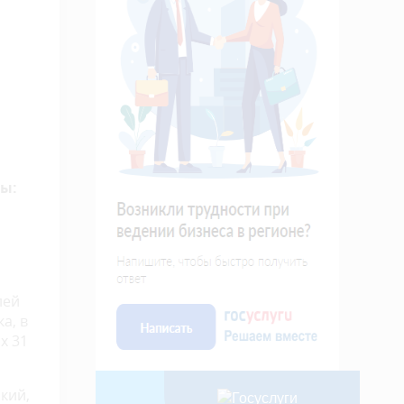
ты:
лей
а, в
х 31
кий,