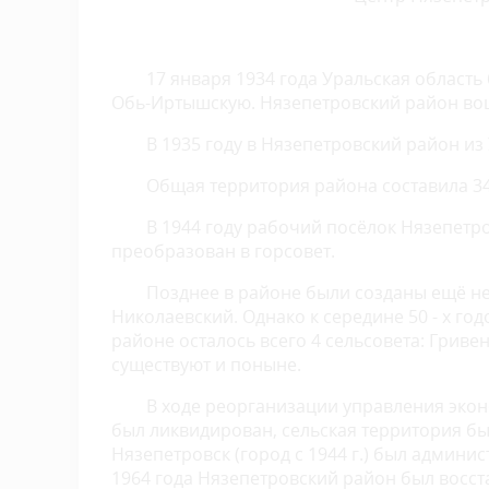
17 января 1934 года Уральская область
Обь-Иртышскую. Нязепетровский район вош
В 1935 году в Нязепетровский район и
Общая территория района составила 345
В 1944 году рабочий посёлок Нязепетр
преобразован в горсовет.
Позднее в районе были созданы ещё не
Николаевский. Однако к середине 50 - х го
районе осталось всего 4 сельсовета: Грив
существуют и поныне.
В ходе реорганизации управления экон
был ликвидирован, сельская территория бы
Нязепетровск (город с 1944 г.) был админи
1964 года Нязепетровский район был восст