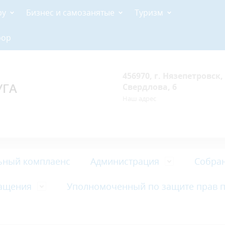
ру
Бизнес и самозанятые
Туризм
рор
456970, г. Нязепетровск, 
УГА
Свердлова, 6
Наш адрес
ьный комплаенс
Администрация
Собран
ащения
Уполномоченный по защите прав 