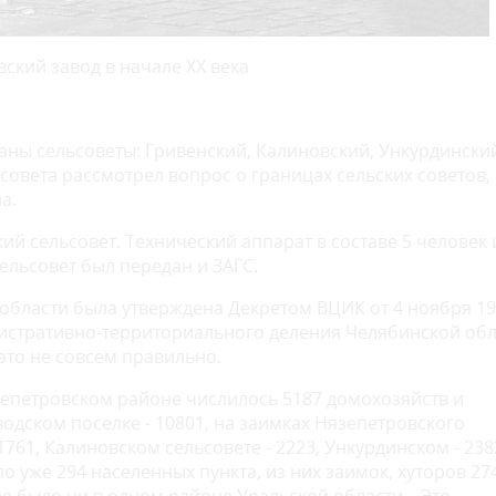
ский завод в начале ХХ века
ны сельсоветы: Гривенский, Калиновский, Ункурдинский
совета рассмотрел вопрос о границах сельских советов,
а.
ий сельсовет. Технический аппарат в составе 5 человек 
ельсовет был передан и ЗАГС.
области была утверждена Декретом ВЦИК от 4 ноября 1
нистративно-территориального деления Челябинской об
 это не совсем правильно.
зепетровском районе числилось 5187 домохозяйств и
водском поселке - 10801, на заимках Нязепетровского
 1761, Калиновском сельсовете - 2223, Ункурдинском - 238
 уже 294 населенных пункта, из них заимок, хуторов 274