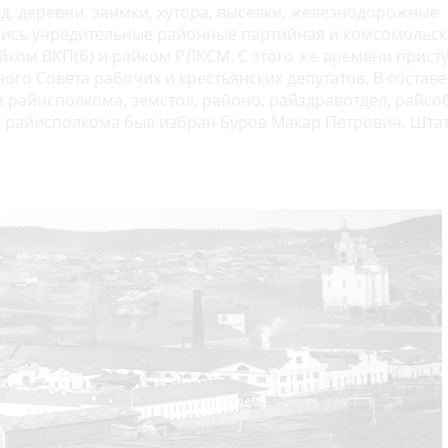
од, деревни, заимки, хутора, выселки, железнодорожные
ялись учредительные районные партийная и комсомольск
йком ВКП(б) и райком РЛКСМ. С этого же времени прист
го Совета рабочих и крестьянских депутатов. В составе
райисполкома, земстол, районо, райздравотдел, райсоб
ем райисполкома был избран Буров Макар Петрович. Шта