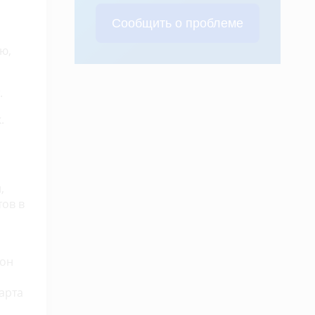
Сообщить о проблеме
ю,
.
.
,
тов в
йон
арта