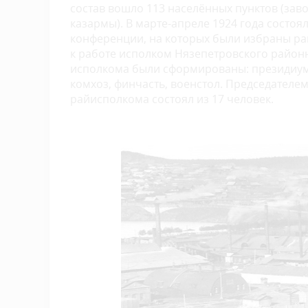
состав вошло 113 населённых пунктов (зав
казармы). В марте-апреле 1924 года состо
конференции, на которых были избраны ра
к работе исполком Нязепетровского районно
исполкома были сформированы: президиум 
комхоз, финчасть, военстол. Председател
райисполкома состоял из 17 человек.