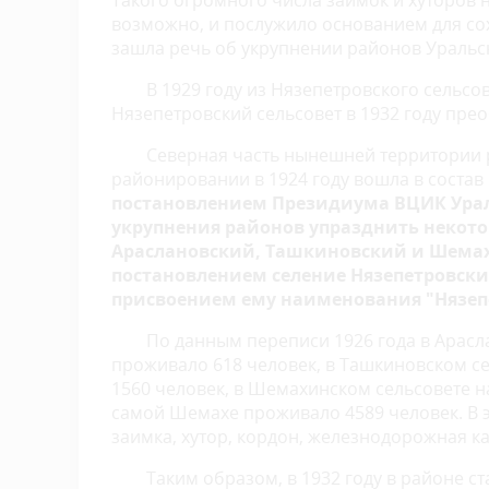
Такого огромного числа заимок и хуторов 
возможно, и послужило основанием для сох
зашла речь об укрупнении районов Уральс
В 1929 году из Нязепетровского сельсо
Нязепетровский сельсовет в 1932 году пре
Северная часть нынешней территории 
районировании в 1924 году вошла в соста
постановлением Президиума ВЦИК Урал
укрупнения районов упразднить некото
Араслановский, Ташкиновский и Шемах
постановлением селение Нязепетровский
присвоением ему наименования "Нязеп
По данным переписи 1926 года в Арасл
проживало 618 человек, в Ташкиновском с
1560 человек, в Шемахинском сельсовете н
самой Шемахе проживало 4589 человек. В эт
заимка, хутор, кордон, железнодорожная к
Таким образом, в 1932 году в районе с