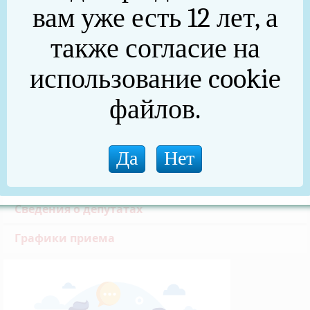
Общие сведения
вам уже есть 12 лет, а
Решения Собрания депутатов Нязепетровского
также согласие на
муниципального района
использование cookie
Решения Собрания депутатов Нязепетровского
муниципального округа
файлов.
Противодействие коррупции
Обращения граждан
Депутатский центр «Единая Россия»
Сведения о депутатах
Графики приема