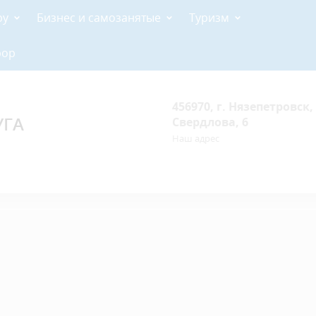
ру
Бизнес и самозанятые
Туризм
рор
456970, г. Нязепетровск, 
УГА
Свердлова, 6
Наш адрес