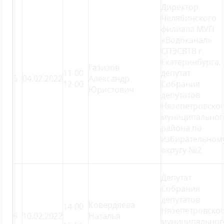
Директор
Челябинского
филиала МУП
«Водоканал»
СПЭСВТВ г.
Екатеринбурга,
Газизов
11-00
депутат
5
04.02.2022
Александр
12-00
Собрания
Юристович
депутатов
Нязепетровско
муниципальног
района по
избирательном
округу №2
Депутат
Собрания
депутатов
Ковердяева
14-00
Нязепетровско
6
10.02.2022
Наталья
муниципальног