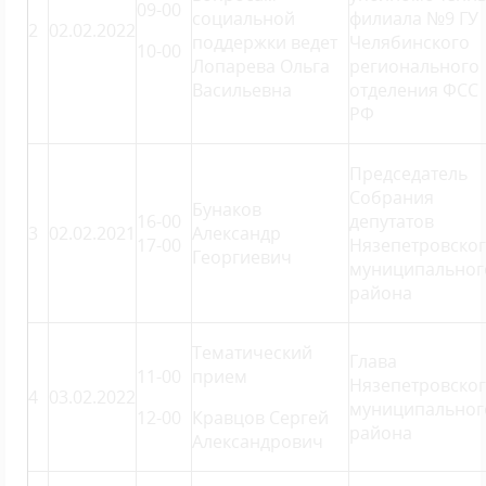
09-00
социальной
филиала №9 ГУ
2
02.02.2022
поддержки ведет
Челябинского
10-00
Лопарева Ольга
регионального
Васильевна
отделения ФСС
РФ
Председатель
Собрания
Бунаков
16-00
депутатов
3
02.02.2021
Александр
17-00
Нязепетровско
Георгиевич
муниципальног
района
Тематический
Глава
11-00
прием
Нязепетровско
4
03.02.2022
муниципальног
12-00
Кравцов Сергей
района
Александрович