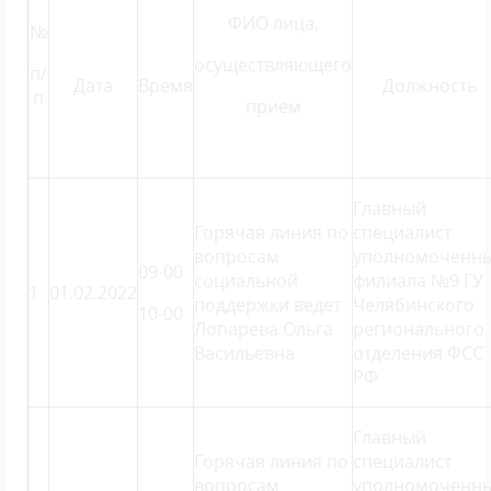
ФИО лица,
№
осуществляющего
п/
Дата
Время
Должность
п
прием
Главный
Горячая линия по
специалист
вопросам
уполномоченн
09-00
социальной
филиала №9 ГУ
1
01.02.2022
поддержки ведет
Челябинского
10-00
Лопарева Ольга
регионального
Васильевна
отделения ФСС
РФ
Главный
Горячая линия по
специалист
вопросам
уполномоченн