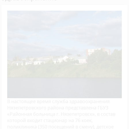
В настоящее время служба здравоохранения
Нязепетровского района представлена ГБУЗ
«Районная больница г. Нязепетровск», в состав
которой входит стационар на 76 коек,
поликлиника (350 посещений в смену), детское