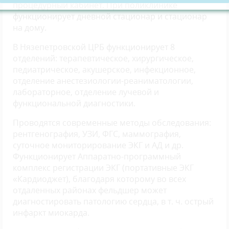
процедурный кабинет. При поликлинике
функционирует дневной стационар и стационар
на дому.
В Нязепетровской ЦРБ функционирует 8
отделений: терапевтическое, хирургическое,
педиатрическое, акушерское, инфекционное,
отделение анестезиологии-реаниматологии,
лабораторное, отделение лучевой и
функциональной диагностики.
Проводятся современные методы обследования:
рентгенография, УЗИ, ФГС, маммография,
суточное мониторирование ЭКГ и АД и др.
Функционирует Аппаратно-программный
комплекс регистрации ЭКГ (портативные ЭКГ
«Кардиоджет), благодаря которому во всех
отдаленных районах фельдшер может
диагностировать патологию сердца, в т. ч. острый
инфаркт миокарда.