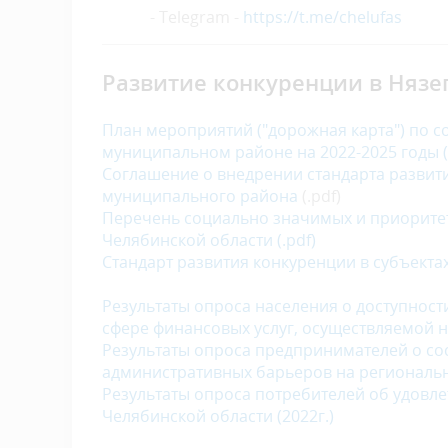
- Telegram -
https://t.me/chelufas
Развитие конкуренции в Няз
П
лан мероприятий ("дорожная карта") по 
муниципальном районе на 2022
-2025
годы
(
Соглашение о внедрении стандарта развит
муниципального района
(.pdf)
Перечень социально значимых и приоритет
Челябинской области
(.pdf)
Стандарт развития конкуренции в субъект
Результаты опроса населения о доступност
сфере финансовых услуг, осуществляемой на
Результаты опроса предпринимателей о со
административных барьеров на региональны
Результаты опроса потребителей об удовле
Челябинской области (2022
г
.)