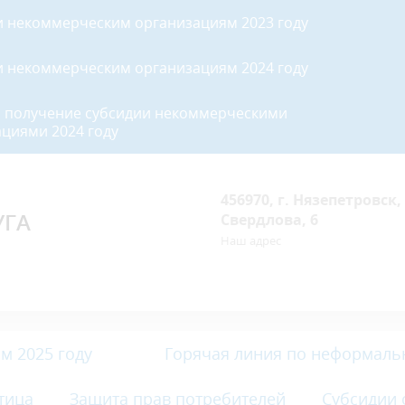
и некоммерческим организациям 2023 году
и некоммерческим организациям 2024 году
а получение субсидии некоммерческими
циями 2024 году
456970, г. Нязепетровск, 
УГА
Свердлова, 6
Наш адрес
м 2025 году
Горячая линия по неформаль
тица
Защита прав потребителей
Субсидии