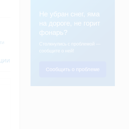
Не убран снег, яма
на дороге, не горит
фонарь?
ти
Столкнулись с проблемой —
сообщите о ней!
НЦИИ
Сообщить о проблеме