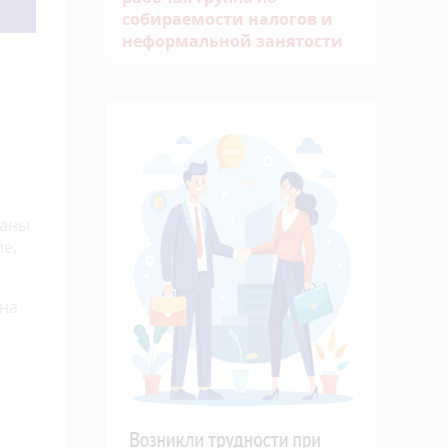
собираемости налогов и
неформальной занятости
раны
е,
на