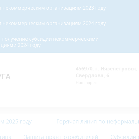
и некоммерческим организациям 2023 году
и некоммерческим организациям 2024 году
а получение субсидии некоммерческими
циями 2024 году
456970, г. Нязепетровск, 
УГА
Свердлова, 6
Наш адрес
м 2025 году
Горячая линия по неформаль
тица
Защита прав потребителей
Субсидии