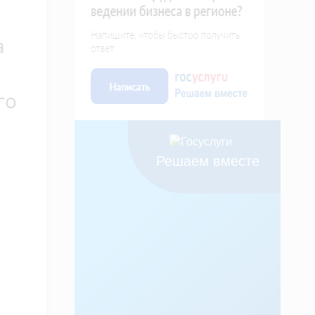
а
го
Решаем вместе