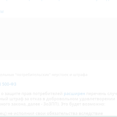
ям
й
дельных "потребительских" неустоек и штрафа
N 500-ФЗ
о защите прав потребителей
расширен
перечень случ
тный штраф за отказ в добровольном удовлетворении
ного закона, далее - ЗоЗПП). Это будет возможно:
вец) не исполнил свои обязательства вследствие