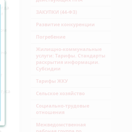
огда
ЗАКУПКИ (44-ФЗ)
ли
Развитие конкуренции
том
Погребение
Жилищно-коммунальные
ено
услуги: Тарифы. Стандарты
раскрытия информации.
Субсидии
т
Тарифы ЖКУ
туса
Сельское хозяйство
Социально-трудовые
отношения
Межведомственная
рабочая группа по
,