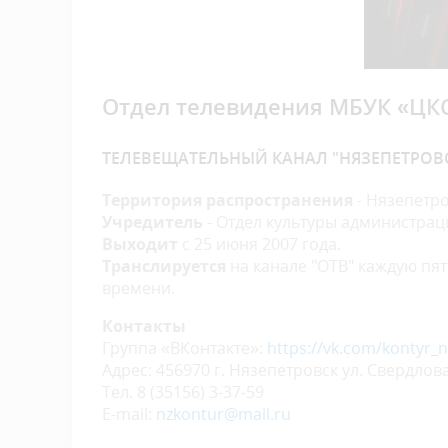
Отдел телевидения МБУК «ЦК
ТЕЛЕВЕЩАТЕЛЬНЫЙ КАНАЛ "НЯЗЕПЕТРОВ
Территория распространения
- Нязепетр
Учредитель
- Отдел культуры администра
Выходит
с 25 июня 2007 года.
Транслируется
на канале "ОТВ" каждую пят
времени.
Контакты
Группа «ВКонтакте»:
https://vk.com/kontyr_
Адрес: 456970 г. Нязепетровск ул. Свердлова
Тел. 8 (35156) 3-37-59
E-mail:
nzkontur@mail.ru