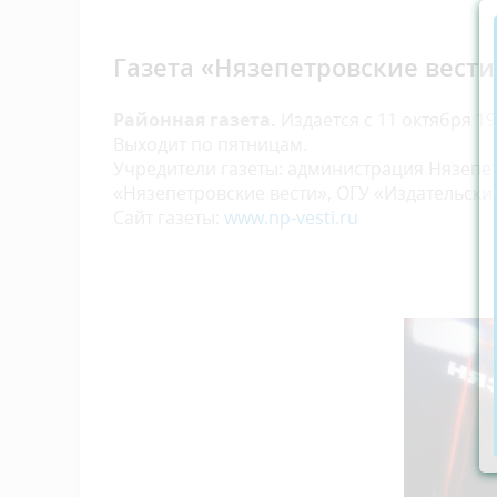
Газета «Нязепетровские вести
Районная газета.
Издается с 11 октября 19
Выходит по пятницам.
Учредители газеты: администрация Нязепе
«Нязепетровские вести», ОГУ «Издательски
Сайт газеты:
www.np-vesti.ru