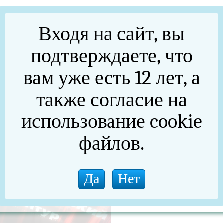
»
Входя на сайт, вы
подтверждаете, что
96 года.
вам уже есть 12 лет, а
тровского муниципального района, АНО «Редакция газе
й дом «Губерния».
также согласие на
использование cookie
файлов.