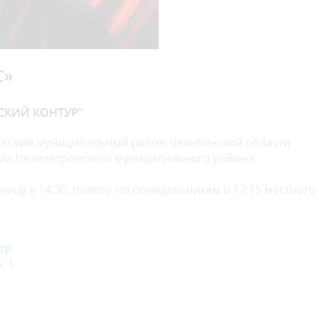
С»
СКИЙ КОНТУР"
овский муниципальный район Челябинской области
ции Нязепетровского муниципального района
ницу в 14:30, повтор по понедельникам в 17:15 местного
nzp
, 1