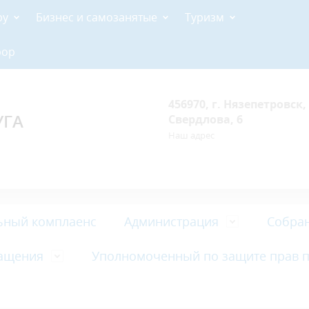
ру
Бизнес и самозанятые
Туризм
рор
456970, г. Нязепетровск, 
УГА
Свердлова, 6
Наш адрес
ьный комплаенс
Администрация
Собран
ащения
Уполномоченный по защите прав 