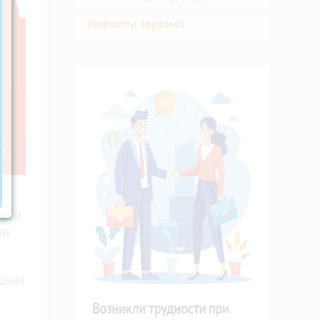
Новости (архив)
елей
ий
2500