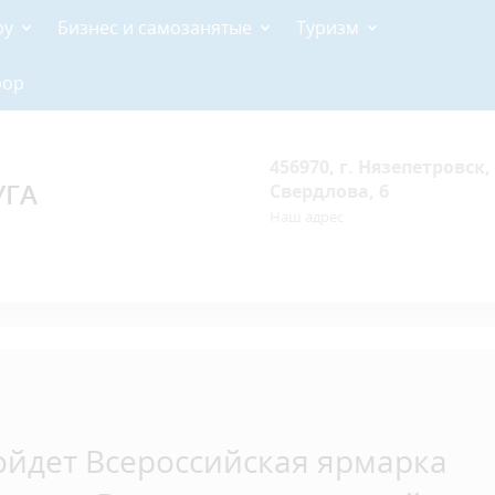
ру
Бизнес и самозанятые
Туризм
рор
456970, г. Нязепетровск, 
УГА
Свердлова, 6
Наш адрес
ойдет Всероссийская ярмарка