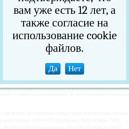
вам уже есть 12 лет, а
также согласие на
использование cookie
файлов.
 этап ярмарки. Масштабное событие развернётся и в
ства – ежегодное событие, которое объединяет соискат
омики: от небольших компаний до крупнейших корпорац
, где более 30 компаний представят соискателям свыше 
х участников: ООО «ЧТЗ-Уралтрак», ОАО «РЖД», ПАО
», АО НПО «Электромашина», АО СКБ «Турбина», ООО