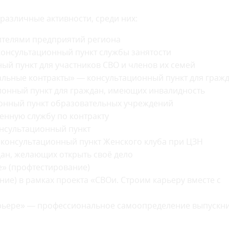
азличные активности, среди них:
ителями предприятий региона
 консультационный пункт службы занятости
ый пункт для участников СВО и членов их семей
льные контракты» — консультационный пункт для граж
онный пункт для граждан, имеющих инвалидность
онный пункт образовательных учреждений
енную службу по контракту
онсультационный пункт
 консультационный пункт Женского клуба при ЦЗН
дан, желающих открыть своё дело
е» (профтестирование)
ие) в рамках проекта «СВОи. Строим карьеру вместе с
арьере» — профессиональное самоопределение выпускн