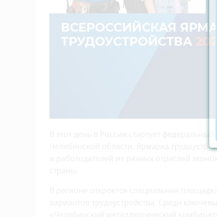
В этот день в России стартует федеральный
Челябинской области. Ярмарка трудоустрой
и работодателей из разных отраслей экон
страны.
В регионе откроется специальная площадка
вариантов трудоустройства. Среди ключевы
«Челябинский металлургический комбинат