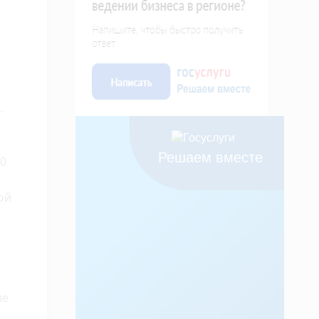
.
Решаем вместе
00
ой
ые