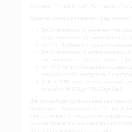
«Синара-ГТР Челябинск», АО «Равис — Птиц
Среди высокооплачиваемых предложений:
ПАО «Челябинский кузнечно-прессовы
полуавтоматов с заработной платой от 
АО СКБ «Турбина» предлагает вакансию
ПАО «Челябинский металлургический 
гидравлического оборудования с зараб
АО НПО «Электромашина» открывает две
рублей); мастер контрольный участка/ц
ООО «ЧМНУ «Спецэлеватормельмонтаж
платой от 90 000 до 120 000 рублей.
Для гостей будет организована не только 
программе – практические мастер-классы и
занятости помогут посетителям определит
личный профессиональный маршрут. Особен
только определяются с профессией.