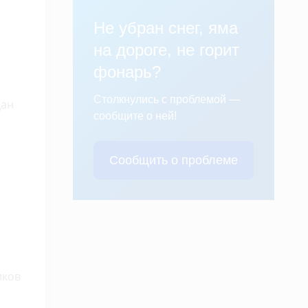
Не убран снег, яма
на дороге, не горит
фонарь?
Столкнулись с проблемой —
дан
сообщите о ней!
Сообщить о проблеме
иков