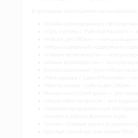
В программе мероприятия запланированы р
Онлайн-собеседование с HR-представ
«Путь к успеху с "Работой России"» —
«Работа для СВОих» — консультационн
«Меры социальной поддержки и социа
«Равные возможности» — консультаци
«Новые возможности» — консультаци
Консультационный пункт отбора на во
«Моя карьера с Единой Россией» — к
«Вектор жизни – работа для СВОих» —
Мастер-класс «Своё дело» — для граж
Секция «Моя профессия – моё будуще
Семейная профориентация (тестирован
семьёй» и работы Женского клуба
Тренинг «Первые шаги к успешной к
Круглый стол «Клуб участников СВО»