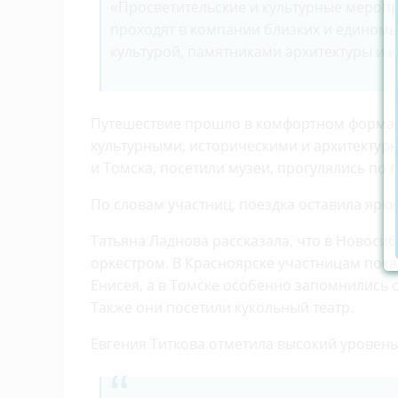
«Просветительские и культурные меропр
проходят в компании близких и единомы
культурой, памятниками архитектуры и и
Путешествие прошло в комфортном формате
культурными, историческими и архитекту
и Томска, посетили музеи, прогулялись по
По словам участниц, поездка оставила ярк
Татьяна Ладнова рассказала, что в Новосиб
оркестром. В Красноярске участницам пок
Енисея, а в Томске особенно запомнились 
Также они посетили кукольный театр.
Евгения Титкова отметила высокий уровень