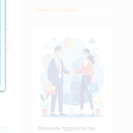
Новости (архив)
сь с
рска
у
.