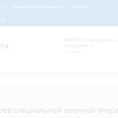
ру
Бизнес и самозанятые
Туризм
рор
456970, г. Нязепетровск, 
УГА
Свердлова, 6
Наш адрес
оев специальной военной опер