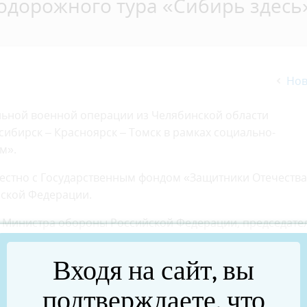
одорожного тура «Сибирь здесь
Нов
льной военной операции из Челябинской области
ибирск – Красноярск – Томск в рамках социально-
м».
естно с Государственным фондом «Защитники Отечеств
йской Федерации.
ль Министра обороны Российской Федерации, председате
ва, такие поездки имеют важное значение для
Входя на сайт, вы
подтверждаете, что