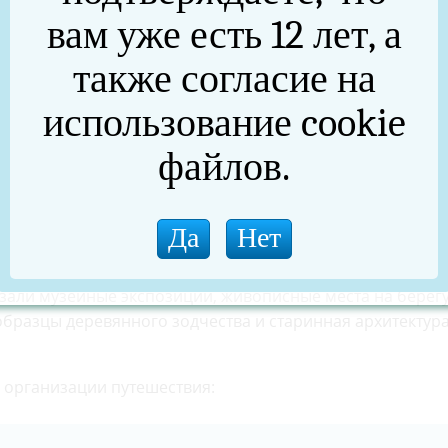
иятия несут терапевтический эффект, особенно когда
вам уже есть 12 лет, а
шленников. Герои и их родные знакомятся с историей,
скусства популярных туристических центров России».
также согласие на
использование cookie
 «поезд-отель». В ходе поездки участницы познакомили
файлов.
рными достопримечательностями Новосибирска, Красноя
 городским улицам, набережным и паркам.
ие впечатления и стала значимой формой поддержки.
ирске гостей встретили торжественно – с музыкой и
азали музейные экспозиции, живописные места на берег
образцы деревянного зодчества и старинная архитектура
 организации путешествия: