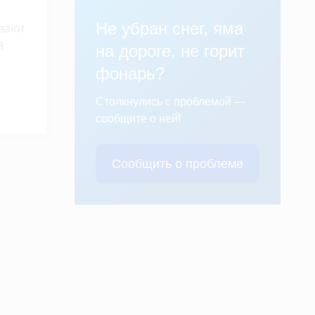
Не убран снег, яма
ывают
й
на дороге, не горит
фонарь?
Столкнулись с проблемой —
сообщите о ней!
Сообщить о проблеме