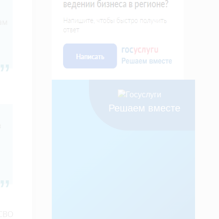
ам
Решаем вместе
в
 СВО