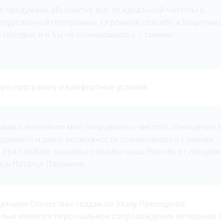
де продумано абсолютно всё: от идеальной чистоты в
экскурсионной программы. Огромное спасибо «Защитник
ы поездки, и я бы не познакомилась с такими
ую программу и комфортные условия.
амма, насколько мне понравилось чистота, отношение 
единяете и даете возможность познакомиться с такими
рал люблю, насколько велика наша Россия, от поездки
ась Наталья Парахина.
итники Отечества» создан по Указу Президента
елью является персональное сопровождение ветеранов