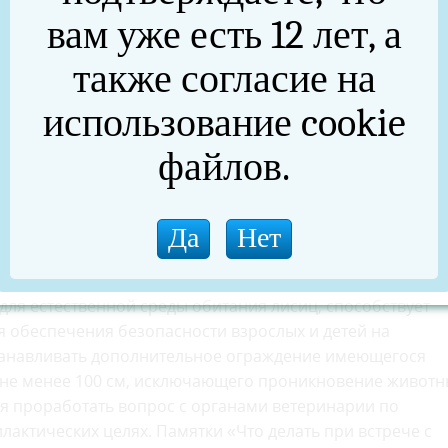
тных.
вам уже есть 12 лет, а
лючение появления лисиц на территориях населенных
еждений, обеспечивается следующими условиями: -
также согласие на
я мелких грызунов и других животных, являющихся
подкормки диких и домашних животных; - чистота и
использование cookie
док; - своевременное огораживание мест, к которым
файлов.
нды, беседки и другие), металлической сеткой или ины
проникновению лисиц. Для исключения проникновения
сположенных вблизи лесных массивов, парковых зон, с
ции воздуха, целесообразно оградить цоколь веранд
 см, низ которой забетонировать в грунт на глубину не
о беспокойства для лисиц (отсутствие людей, работающе
 для естественной среды обитания лисиц, способствует
я обеспечения безопасности взрослых и детей на
танавливать дополнительное ограждение имеющегося
 не менее 100 см, исключающего проникновение животн
ся проработать вопрос с органами ветеринарии по
актических целях. Памятки «Что делать при встрече с