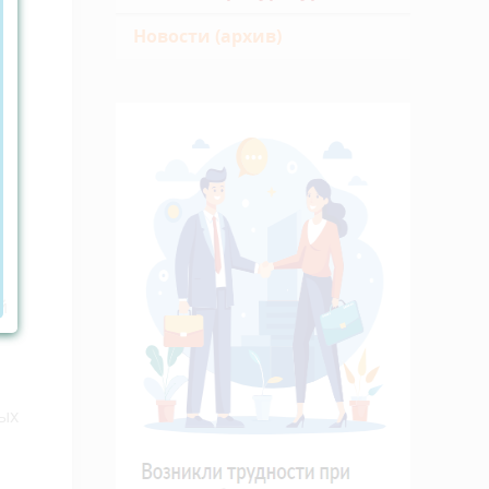
Новости (архив)
м
й
ых