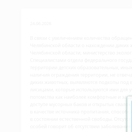
24.06.2026
В связи с увеличением количества обраще
Челябинской области о нахождении диких 
Челябинской области, министерство эколо
Специалистами отдела федерального госуд
территории детских образовательных, ины
наличия ограждения территории, не отве
диких животных, выявляются подкопы под 
лисицами, которые используются ими для у
потомства как наиболее комфортные и защ
доступе мусорных баков и открытых свало
в качестве источника пропитания, способст
в состоянии естественной свободы. Отсутс
особей говорит об отсутствии заболевания