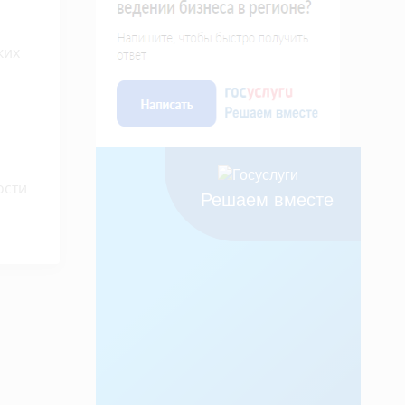
ких
ости
Решаем вместе