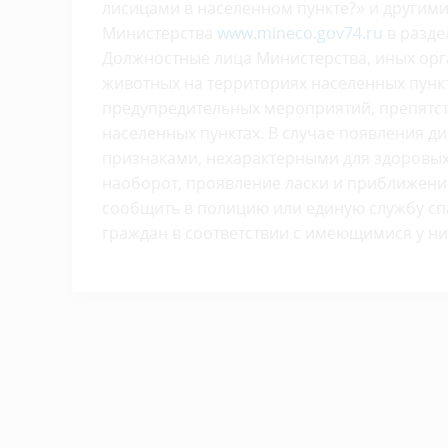
лисицами в населенном пункте?» и други
Министерства
www.mineco.gov74.ru
в разде
Должностные лица Министерства, иных орг
животных на территориях населенных пунк
предупредительных мероприятий, препятст
населенных пунктах. В случае появления д
признаками, нехарактерными для здоровых 
наоборот, проявление ласки и приближение
сообщить в полицию или единую службу сп
граждан в соответствии с имеющимися у н