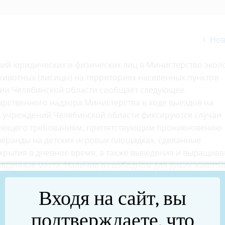
Нов
ний юридических и физических лиц в Министерство экол
животных (лисицы) на территориях населенных пунктов
гии Челябинской области сообщает следующее.
арственного надзора Министерства в ходе выездов на
х учреждений Челябинской области фиксируются случаи
чающего требованиям, препятствующим проникновению
веранды на детских игровых площадках, сделанные
крытия в дневное время, а также выведения и выращив
ищенные места. Наличие в свободном для диких животн
к, содержащих пищевые отходы, привлекают диких живот
вуют их заходу со стороны лесных массивов, где они об
Входя на сайт, вы
твие агрессии лисиц в отношении людей и наличие моло
подтверждаете, что
 этих животных бешенством, но не исключает иных