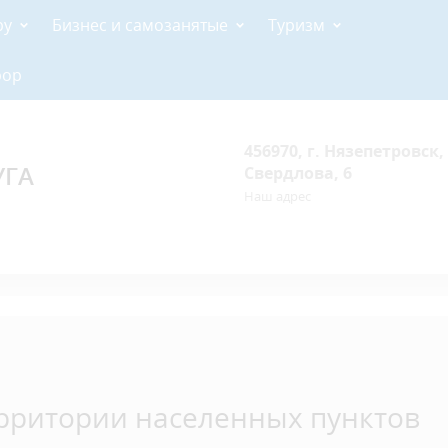
ру
Бизнес и самозанятые
Туризм
рор
456970, г. Нязепетровск, 
УГА
Свердлова, 6
Наш адрес
рритории населенных пунктов