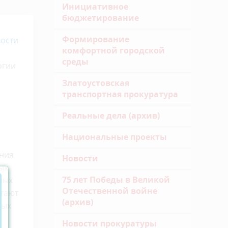
Инициативное
бюджетирование
Формирование
ости
комфортной городской
среды
огии
Златоустовская
транспортная прокуратура
Реальные дела (архив)
Национальные проекты
ания
Новости
ых
75 лет Победы в Великой
ных
Отечественной войне
итают
(архив)
дых
Новости прокуратуры