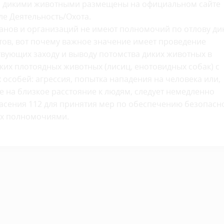
ми дикими животными размещены на официальном сайте
ле Деятельность/Охота.
анов и организаций не имеют полномочий по отлову ди
тов, вот почему важное значение имеет проведение
вующих заходу и выводу потомства диких животных в
иких плотоядных животных (лисиц, енотовидных собак) с
особей: агрессия, попытка нападения на человека или,
 на близкое расстояние к людям, следует немедленно
асения 112 для принятия мер по обеспечению безопасн
их полномочиями.