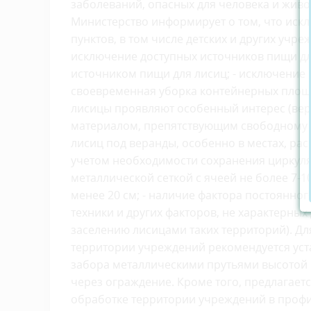
заболеваний, опасных для человека и живо
Министерство информирует о том, что иск
пунктов, в том числе детских и других учр
исключение доступных источников пищи дл
источником пищи для лисиц; - исключение 
своевременная уборка контейнерных площа
лисицы проявляют особенный интерес (вера
материалом, препятствующим свободному 
лисиц под веранды, особенно в местах, ра
учетом необходимости сохранения циркуля
металлической сеткой с ячеей не более 7-10
менее 20 см; - наличие фактора постоянног
техники и других факторов, не характерных
заселению лисицами таких территорий). Дл
территории учреждений рекомендуется ус
забора металлическими прутьями высотой
через ограждение. Кроме того, предлагает
обработке территории учреждений в профил