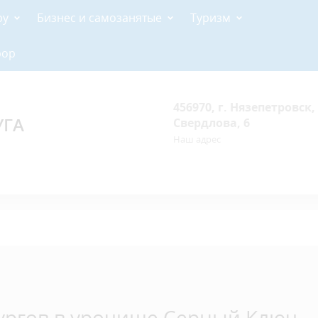
ру
Бизнес и самозанятые
Туризм
рор
456970, г. Нязепетровск, 
УГА
Свердлова, 6
Наш адрес
ургов в урочище Серный Ключ