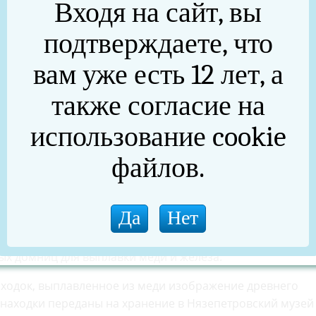
Входя на сайт, вы
подтверждаете, что
вам уже есть 12 лет, а
также согласие на
использование cookie
файлов.
виной тысячи лет назад рвом и крепостной стеной, за
ных домниц для выплавки меди и железа.
ходок, выплавленное из меди изображение древнего
е находки переданы на хранение в Нязепетровский музей