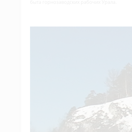
быта горнозаводских рабочих Урала.