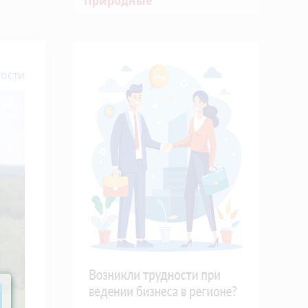
Природные
ости