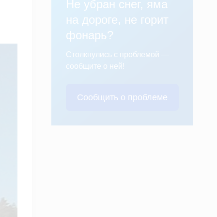
Не убран снег, яма
на дороге, не горит
фонарь?
Столкнулись с проблемой —
сообщите о ней!
Сообщить о проблеме