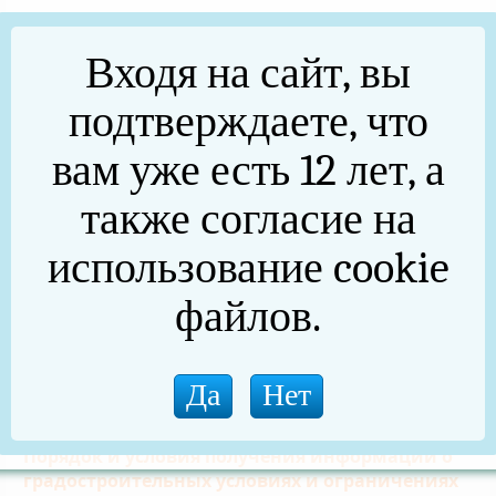
Муниципальные услуги
Входя на сайт, вы
Документы территориального планирования
подтверждаете, что
Получить услугу в сфере строительства
вам уже есть 12 лет, а
Правила землепользования и застройки
также согласие на
Документация по планировке территории
использование cookie
Полезные ссылки
файлов.
Проекты
Получить сведения из информационных
систем в сфере градостроительной
деятельности
Порядок и условия получения информации о
градостроительных условиях и ограничениях