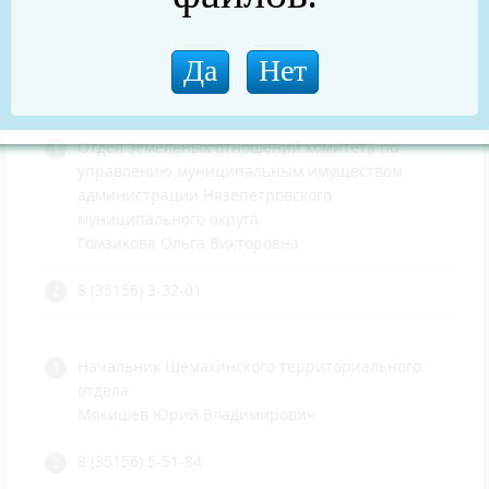
Наименование
Телефон
Отдел земельных отношений комитета по
управлению муниципальным имуществом
администрации Нязепетровского
муниципального округа
Гомзикова Ольга Викторовна
8 (35156) 3-32-01
Начальник Шемахинского территориального
отдела
Мякишев Юрий Владимирович
8 (35156) 5-51-84