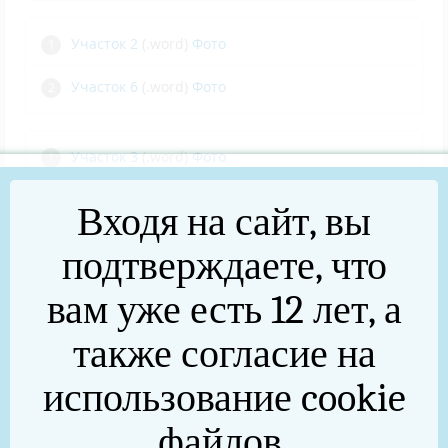
Участок 2
(.word)
Фото
Участок 6
(.word)
Фото
Участок 3
(.word)
Фото
Участок 7
(.word)
Фото
Входя на сайт, вы
подтверждаете, что
Участок 4
(.word)
Фото
вам уже есть 12 лет, а
также согласие на
использование cookie
КОНТАКТЫ ДЛЯ КОНСУЛЬТАЦИЙ
файлов.