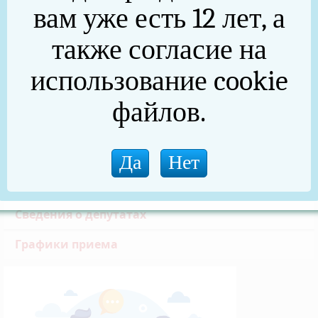
Общие сведения
вам уже есть 12 лет, а
Решения Собрания депутатов Нязепетровского
также согласие на
муниципального района
использование cookie
Решения Собрания депутатов Нязепетровского
муниципального округа
файлов.
Противодействие коррупции
Обращения граждан
Депутатский центр «Единая Россия»
Сведения о депутатах
Графики приема