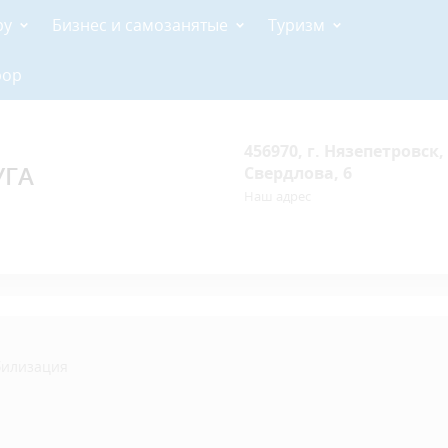
ру
Бизнес и самозанятые
Туризм
рор
456970, г. Нязепетровск, 
УГА
Свердлова, 6
Наш адрес
билизация