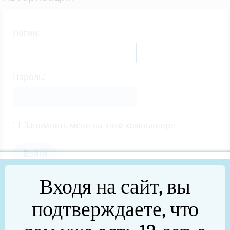
Логин:
Пароль:
Запомнить меня на этом компьютере
Входя на сайт, вы
Забыли свой пароль?
подтверждаете, что