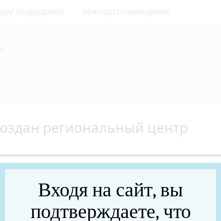
уру поддержки
Импортозамещение
ие
создан региональный центр
Входя на сайт, вы
подтверждаете, что