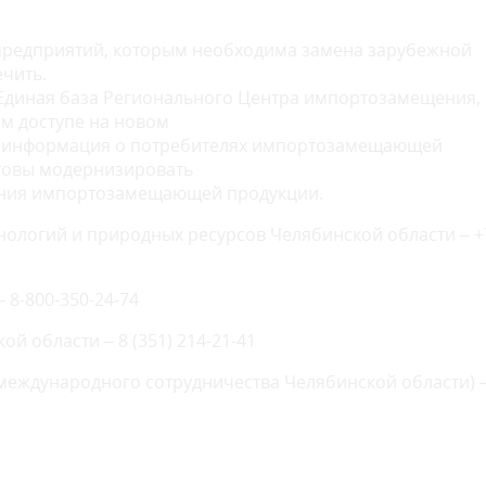
 предприятий, которым необходима замена зарубежной
ечить.
Единая база Регионального Центра импортозамещения,
ем доступе на новом
на информация о потребителях импортозамещающей
отовы модернизировать
ления импортозамещающей продукции.
ологий и природных ресурсов Челябинской области – +
 8-800-350-24-74
 области – 8 (351) 214-21-41
 международного сотрудничества Челябинской области) –