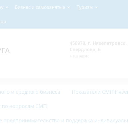
ру
Бизнес и самозанятые
Туризм
рор
456970, г. Нязепетровск, 
УГА
Свердлова, 6
Наш адрес
ого и среднего бизнеса
Показатели СМП Нязе
 по вопросам СМП
е предпринимательство и поддержка индивидуал