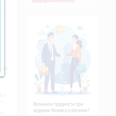
предпринимателей
ия
ниям
Мой
о,
ить