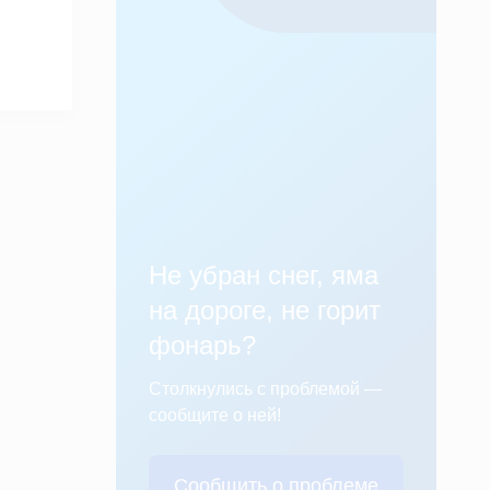
Не убран снег, яма
на дороге, не горит
фонарь?
Столкнулись с проблемой —
сообщите о ней!
Сообщить о проблеме