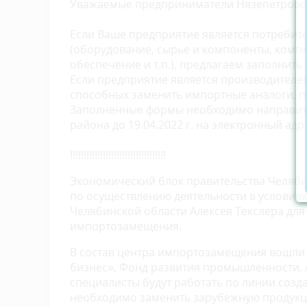
Уважаемые предприниматели Нязепетровс
Если Ваше предприятие является потребит
(оборудование, сырье и компоненты, ком
обеспечение и т.п.), предлагаем заполнить
Если предприятие является производителем
способных заменить импортные аналоги, 
Заполненные формы необходимо направит
района до 19.04.2022 г. на электронный ад
!!!!!!!!!!!!!!!!!!!!!!!!!!!!!!!!!!!
Экономический блок правительства Челяби
по осуществлению деятельности в условия
Челябинской области Алексея Текслера для
импортозамещения.
В состав центра импортозамещения вошли
бизнес», Фонд развития промышленности, 
специалисты будут работать по линии соз
необходимо заменить зарубежную продукци