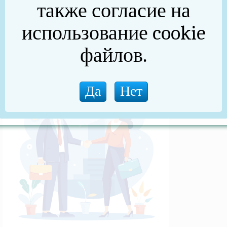
также согласие на
Портал Бизнес-навигатора МСП
использование cookie
Уполномоченный по защите прав
файлов.
предпринимателей