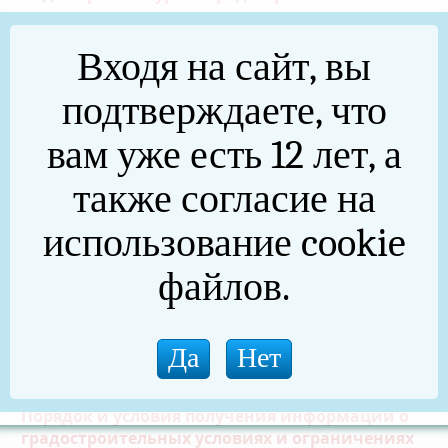
Муниципальные услуги
Входя на сайт, вы
Документы территориального планирования
подтверждаете, что
Получить услугу в сфере строительства
вам уже есть 12 лет, а
Правила землепользования и застройки
также согласие на
Документация по планировке территории
использование cookie
Полезные ссылки
файлов.
Проекты
Получить сведения из информационных
систем в сфере градостроительной
деятельности
Порядок и условия получения информации о
градостроительных условиях и ограничениях