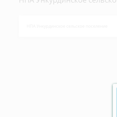
НПА Ункурдинское сельское поселение