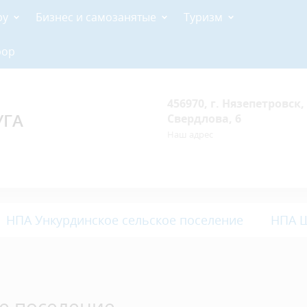
ру
Бизнес и самозанятые
Туризм
рор
456970, г. Нязепетровск, 
УГА
Свердлова, 6
Наш адрес
НПА Ункурдинское сельское поселение
НПА Ш
е поселение