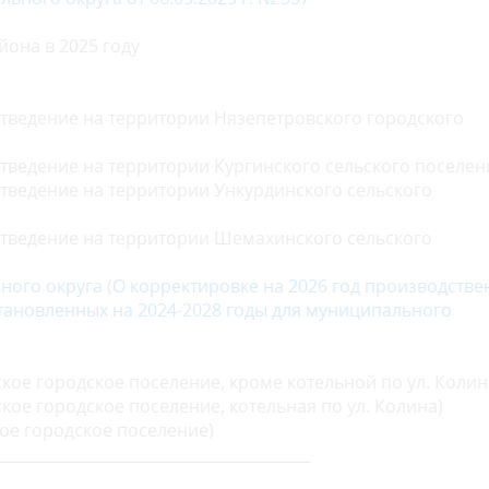
она в 2025 году
тведение на территории Нязепетровского городского
ведение на территории Кургинского сельского поселен
тведение на территории Ункурдинского сельского
тведение на территории Шемахинского сельского
ного округа
(
О корректировке на 2026 год производств
тановленных на 2024-2028 годы для муниципального
кое городское поселение, кроме котельной по ул. Колин
кое городское поселение, котельная по ул. Колина)
ое городское поселение)
_________________________________________