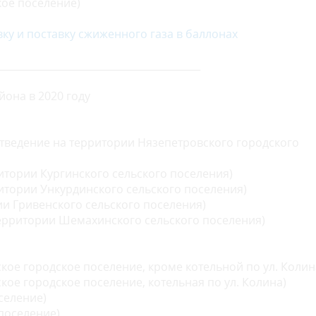
кое поселение)
у и поставку сжиженного газа в баллонах
_________________________________________
она в 2020 году
тведение на территории Нязепетровского городского
тории Кургинского сельского поселения)
итории Ункурдинского сельского поселения)
и Гривенского сельского поселения)
ерритории Шемахинского сельского поселения)
кое городское поселение, кроме котельной по ул. Колин
кое городское поселение, котельная по ул. Колина)
селение)
поселение)