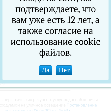
подтверждаете, что
она в 2026 году
вам уже есть 12 лет, а
тведение на территории г. Нязепетровска)
также согласие на
ведение на территории Кургинского сельского поселен
тведение на территории Ункурдинского сельского
использование cookie
тведение на территории Шемахинского сельского
файлов.
ние на территории Гривенского сельского поселения)
вск, кроме котельной по ул. Колина, д.96)
вск, котельная по ул. Колина, д.96)
ск)
_________________________________________
энергетических ресурсов, услуг водоснабжения и
расходуемой на уличное освещение
Постановление
ьного округа от 06.05.2025
г. № 5
37