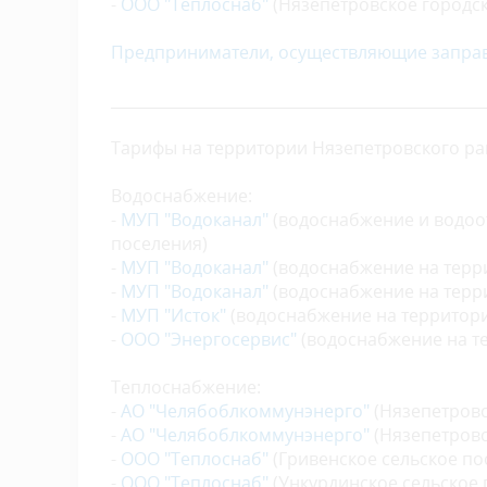
-
ООО "Теплоснаб"
(Нязепетровское городс
Предприниматели, осуществляющие заправк
_________________________________________________
Тарифы на территории Нязепетровского рай
Водоснабжение:
-
МУП "Водоканал"
(водоснабжение и водоо
поселения)
-
МУП "Водоканал"
(водоснабжение на терри
-
МУП "Водоканал"
(водоснабжение на терр
-
МУП "Исток"
(водоснабжение на территори
-
ООО "Энергосервис"
(водоснабжение на т
Теплоснабжение:
-
АО "Челябоблкоммунэнерго"
(Нязепетровс
-
АО "Челябоблкоммунэнерго"
(Нязепетровс
-
ООО "Теплоснаб"
(Гривенское сельское по
-
ООО "Теплоснаб"
(Ункурдинское сельское 