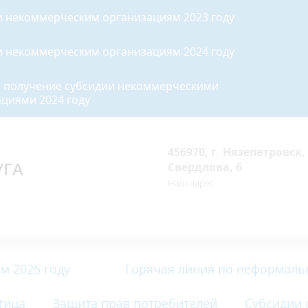
и некоммерческим организациям 2023 году
и некоммерческим организациям 2024 году
а получение субсидии некоммерческими
циями 2024 году
456970, г. Нязепетровск, 
УГА
Свердлова, 6
Наш адрес
м 2025 году
Горячая линия по неформаль
тица
Защита прав потребителей
Субсидии