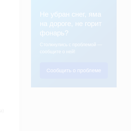
Не убран снег, яма
на дороге, не горит
фонарь?
Столкнулись с проблемой —
сообщите о ней!
Сообщить о проблеме
а)