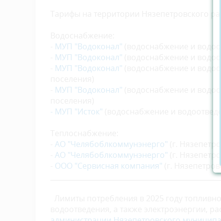
Тарифы на территории Нязепетровского рай
Водоснабжение:
-
МУП "Водоконал"
(водоснабжение и водоо
-
МУП "Водоконал"
(водоснабжение и водоот
-
МУП "Водоконал"
(водоснабжение и водоо
поселения)
-
МУП "Водоконал"
(водоснабжение и водоо
поселения)
-
МУП "Исток"
(водоснабжение и водоотведе
Теплоснабжение:
-
АО "Челябоблкоммунэнерго"
(г. Нязепетро
-
АО "Челябоблкоммунэнерго"
(г. Нязепетро
-
ООО "Сервисная компания"
(г. Нязепетров
_________________________________________________
Лимиты потребления в 2025 году топливно-
водоотведения, а также электроэнергии, 
администрации Нязепетровского муниципал