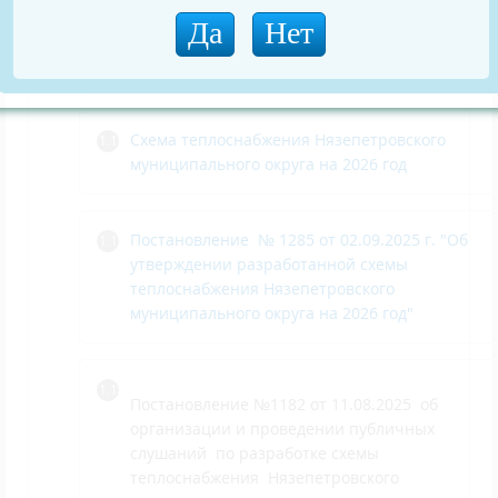
31.03.2021 N 151 (ред. от 12.05.2025) "О
типовых формах документов, используемых
контрольным (надзорным) органом"
Схема теплоснабжения Нязепетровского
муниципального округа на 2026 год
Постановление № 1285 от 02.09.2025 г. "Об
утверждении разработанной схемы
теплоснабжения Нязепетровского
муниципального округа на 2026 год"
Постановление №1182 от 11.08.2025 об
организации и проведении публичных
слушаний по разработке схемы
теплоснабжения Нязепетровского