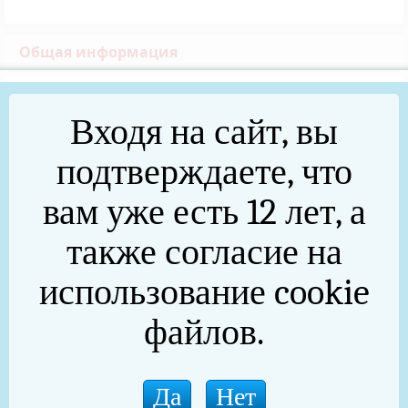
Общая информация
История
Входя на сайт, вы
Символика
подтверждаете, что
СМИ округа
вам уже есть 12 лет, а
Экономика
также согласие на
Экономика
Потребительский рынок
использование cookie
Проектная деятельность
файлов.
Оценка регулирующего воздействия (ОРВ)
ОРВ. Оценка проектов НПА